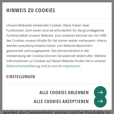
HINWEIS ZU COOKIES
Unsere Webseite verwendet Cookies. Diese haben zwei
Funktionen: Zum einen sind sie erforderlich für die grundlegende
UNSERE EIGENMARKE SCHMID LÄNDLE EDITION®
Funktionalität unserer Website. Zum anderen können wir mit Hilfe
BIETET BESTE QUALITÄT ZUM BESTEN PREIS!
der Cookies unsere Inhalte für Sie immer weiter verbessern. Hierzu
SCHMID LÄNDLE EDITION®
werden pseudonymisierte Daten von Website-Besuchern
gesammelt und ausgewertet. Das Einverständnis in die
Verwendung der Cookies können Sie jederzeit widerrufen. Weitere
Informationen zu Cookies auf dieser Website finden Sie in unserer
Mit unserer "Ländle edition" möchten wir gute
Datenschutzerklärung
und zu uns im
Impressum
.
Qualität zu einem noch besseren Preis anbieten.
EINSTELLUNGEN
Als Fachhändler sind unsere Standards hoch, was
es nicht einfach macht, Produkte zu finden,
welche preislich mit dem Baumarkt um die Ecke
ALLE COOKIES ABLEHNEN
konkurieren können. Und trotzdem ergibt sich
ALLE COOKIES AKZEPTIEREN
durch unsere stetigen Bemühungen immer
wieder die Gelegenheit, genau solche Produkte zu